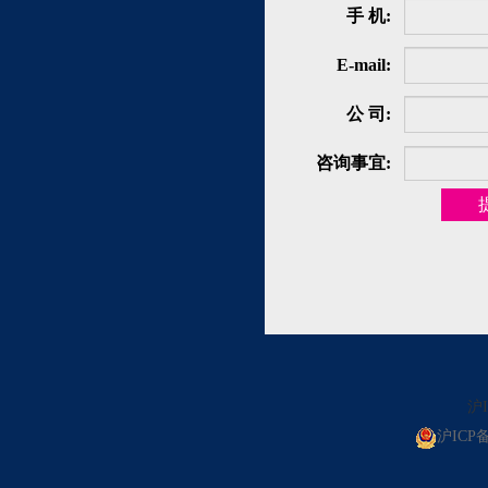
手 机:
E-mail:
公 司:
咨询事宜:
沪I
沪ICP备