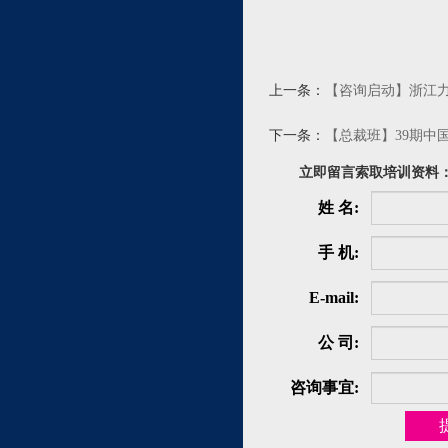
上一条：
【咨询启动】浙江
下一条：
【总裁班】39期中
立即留言索取培训资料
姓 名:
手 机:
E-mail:
公 司:
咨询事宜: