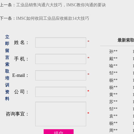
上一条：
工业品销售沟通六大技巧，IMSC教你沟通的要诀
下一条：
IMSC如何收回工业品应收账款14大技巧
立
最新索
姓 名：
*
即
孙**
留
戴**
言
手 机：
*
喻**
索
邹**
取
E-mail：
*
培
杨**
训
杨**
公 司：
*
资
黄**
料
苏**
邹**
咨询事宜：
*
袁**
杨**
周**