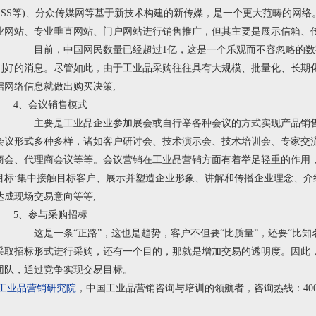
RSS
等
)
、分众传媒网等基于新技术构建的新传媒，是一个更大范畴的网络
业网站、专业垂直网站、门户网站进行销售推广，但其主要是展示信箱、
目前，中国网民数量已经超过
1
亿，这是一个乐观而不容忽略的数
利好的消息。尽管如此，由于工业品采购往往具有大规模、批量化、长期
据网络信息就做出购买决策
;
4、会议销售模式
主要是工业品企业参加展会或自行举各种会议的方式实现产品销售
会议形式多种多样，诸如客户研讨会、技术演示会、技术培训会、专家交
商会、代理商会议等等。会议营销在工业品营销方面有着举足轻重的作用
目标
:
集中接触目标客户、展示并塑造企业形象、讲解和传播企业理念、介
达成现场交易意向等等
;
5、参与采购招标
这是一条“正路”，这也是趋势，客户不但要“比质量”，还要“比知名
采取招标形式进行采购，还有一个目的，那就是增加交易的透明度。因此
团队，通过竞争实现交易目标。
工业品营销研究院
，中国工业品营销咨询与培训的领航者，咨询热线：400-60