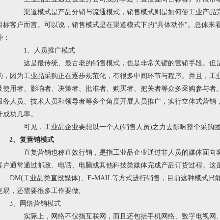
渠道模式是产品分销与流通模式，销售模式则是如何使工业产品完
目标客户而言。可以说，销售模式是在渠道模式下的“具体动作”。总体来
种：
1
、人员推广模式
这是最传统、最古老的销售模式，也是非常关键的营销手段。但是
的，因为工业品采购正在逐步规范化，有很多中间环节与程序。并且，工
及使用者、影响者、决策者、批准者、购买者、把关者等众多采购参与者
服务人员、技术人员和领导者等多个角度开展人员推广，实行立体式营销
升成功几率。
可见，工业品企业要想以一个人
(
销售人员
)
之力去影响整个采购
2
、复营销模式
直复营销也称直效行销，是指工业品企业通过非人员的媒体面向客
客户通常通过邮政、电话、电脑或其他科技类媒体完成产品订货过程。这
DM(工业品类直投媒体
)
、
E-MAIL
等方式进行销售，目前这种模式只
交易，还需要很多工作要做
;
3、网络营销模式
实际上，网络不仅指互联网，而且还包括手机网络、数字电视网