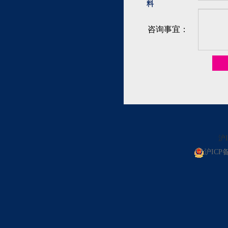
料
咨询事宜：
沪I
沪ICP备