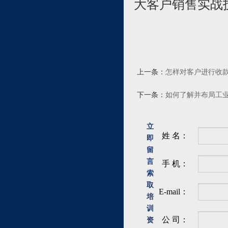
大客户销售实战
上一条：
怎样对客户进行收
下一条：
如何了解并布局工业4
立
姓 名：
即
留
言
手 机：
索
取
E-mail：
培
训
公 司：
资